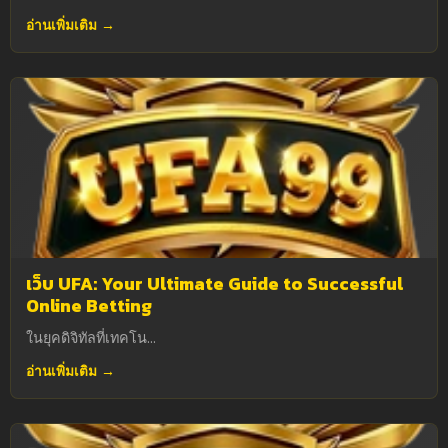
อ่านเพิ่มเติม →
เว็บ UFA: Your Ultimate Guide to Successful
Online Betting
ในยุคดิจิทัลที่เทคโน...
อ่านเพิ่มเติม →