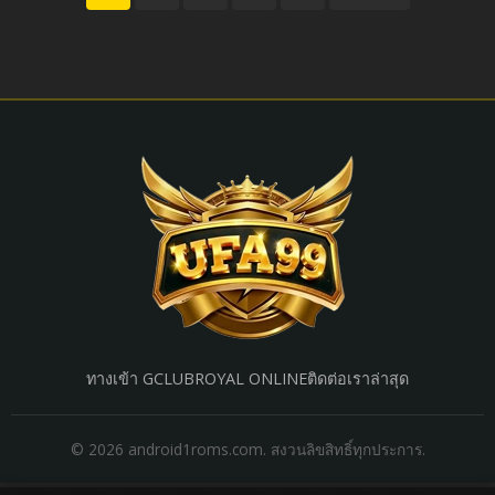
文
章
分
页
ทางเข้า GCLUB
ROYAL ONLINE
ติดต่อเรา
ล่าสุด
© 2026 android1roms.com. สงวนลิขสิทธิ์ทุกประการ.