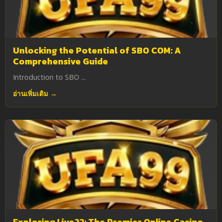
Unlocking the Potential of SBO COM: A
Comprehensive Guide
Introduction to SBO ...
อ่านเพิ่มเติม →