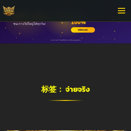
标签：
จ่ายจริง