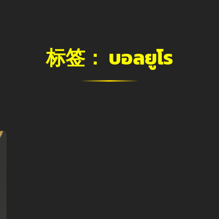
标签：
บอลยูโร