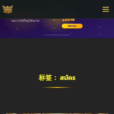
标签：
สมัคร