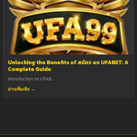
Unlocking the Benefits of สมัคร on UFABET: A
Complete Guide
Introduction to UFAB...
อ่านเพิ่มเติม →