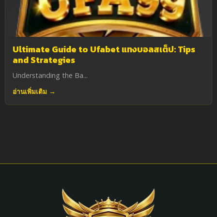
Ultimate Guide to Ufabet แทงบอลสเต็ป: Tips
and Strategies
Understanding the Ba...
อ่านเพิ่มเติม →