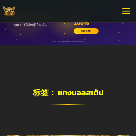
标签：
แทงบอลสเต็ป