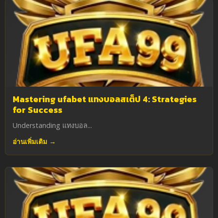
Mastering ufabet แทงบอลสเต็ป 4: Strategies
for Success
Understanding แทงบอล...
อ่านเพิ่มเติม →