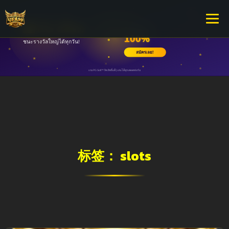
标签：
slots