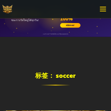
标签：
soccer