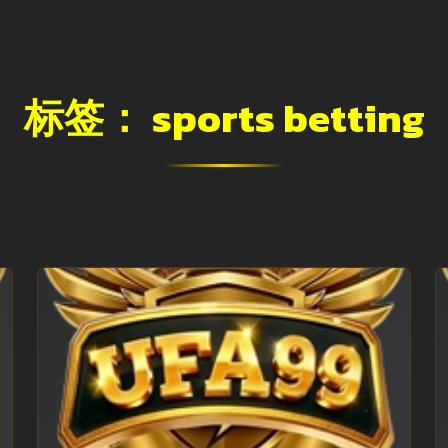
标签：
sports betting