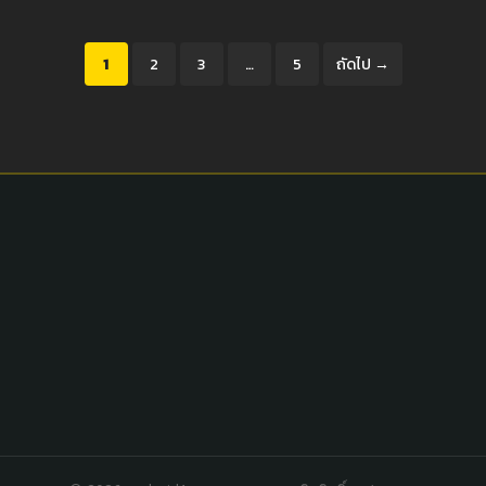
1
2
3
…
5
ถัดไป →
文
章
分
页