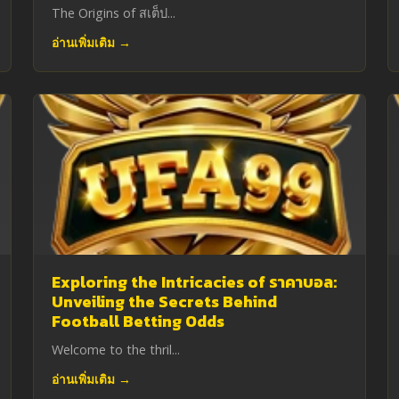
The Origins of สเต็ป...
อ่านเพิ่มเติม →
Exploring the Intricacies of ราคาบอล:
Unveiling the Secrets Behind
Football Betting Odds
Welcome to the thril...
อ่านเพิ่มเติม →