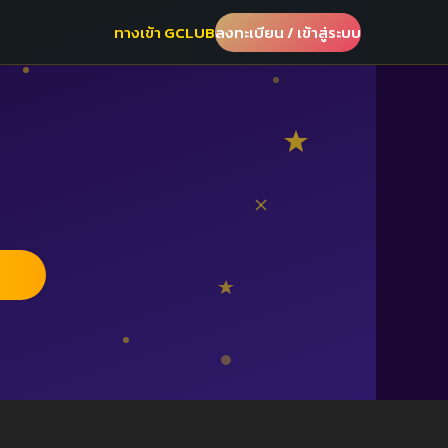
ทางเข้า GCLUB
ลงทะเบียน / เข้าสู่ระบบ