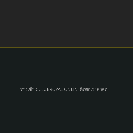
ทางเข้า GCLUB
ROYAL ONLINE
ติดต่อเรา
ล่าสุด