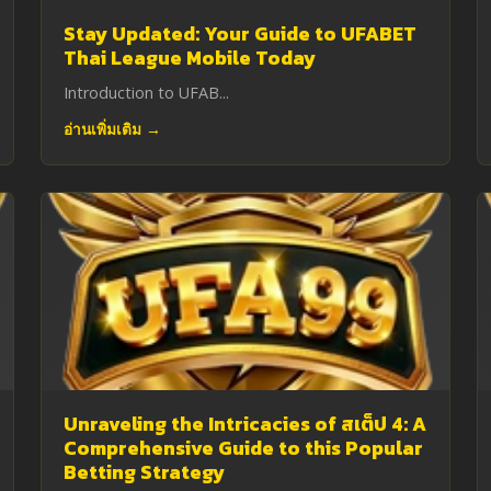
Stay Updated: Your Guide to UFABET
Thai League Mobile Today
Introduction to UFAB...
อ่านเพิ่มเติม →
Unraveling the Intricacies of สเต็ป 4: A
Comprehensive Guide to this Popular
Betting Strategy