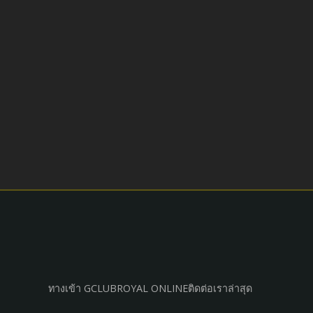
ทางเข้า GCLUB
ROYAL ONLINE
ติดต่อเรา
ล่าสุด