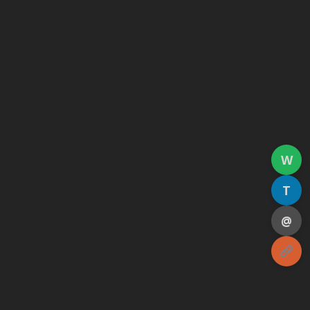
W
T
@