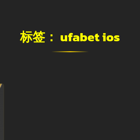
标签：
ufabet ios