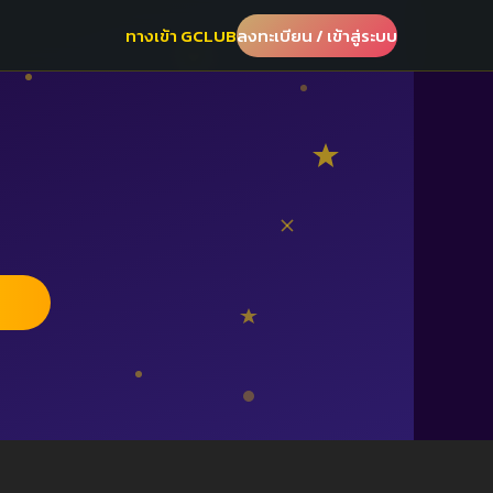
ทางเข้า GCLUB
ลงทะเบียน / เข้าสู่ระบบ