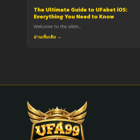
The Ultimate Guide to UFabet iOS:
Everything You Need to Know
Welcome to the ultim...
อ่านเพิ่มเติม →