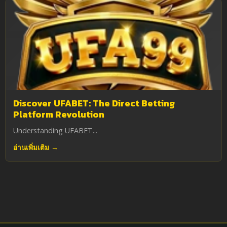
Discover UFABET: The Direct Betting
Platform Revolution
Understanding UFABET...
อ่านเพิ่มเติม →